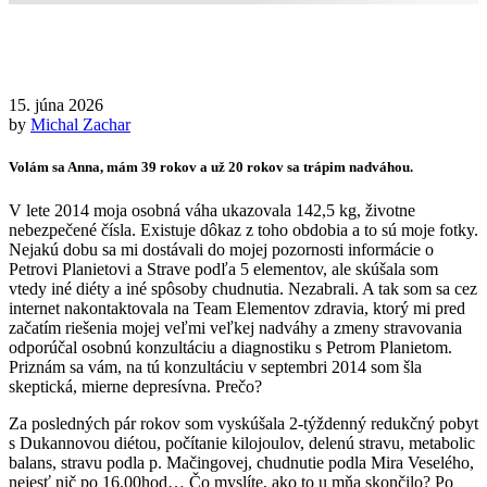
15. júna 2026
by
Michal Zachar
Volám sa Anna, mám 39 rokov a už 20 rokov sa trápim nadváhou.
V lete 2014 moja osobná váha ukazovala 142,5 kg, životne
nebezpečené čísla. Existuje dôkaz z toho obdobia a to sú moje fotky.
Nejakú dobu sa mi dostávali do mojej pozornosti informácie o
Petrovi Planietovi a Strave podľa 5 elementov, ale skúšala som
vtedy iné diéty a iné spôsoby chudnutia. Nezabrali. A tak som sa cez
internet nakontaktovala na Team Elementov zdravia, ktorý mi pred
začatím riešenia mojej veľmi veľkej nadváhy a zmeny stravovania
odporúčal osobnú konzultáciu a diagnostiku s Petrom Planietom.
Priznám sa vám, na tú konzultáciu v septembri 2014 som šla
skeptická, mierne depresívna. Prečo?
Za posledných pár rokov som vyskúšala 2-týždenný redukčný pobyt
s Dukannovou diétou, počítanie kilojoulov, delenú stravu, metabolic
balans, stravu podla p. Mačingovej, chudnutie podla Mira Veselého,
nejesť nič po 16.00hod… Čo myslíte, ako to u mňa skončilo? Po