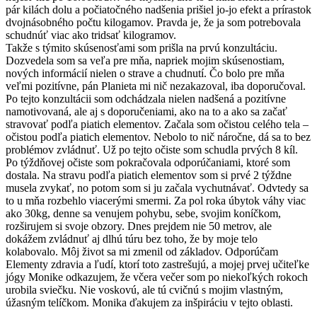
pár kilách dolu a počiatočného nadšenia prišiel jo-jo efekt a prírastok
dvojnásobného počtu kilogamov. Pravda je, že ja som potrebovala
schudnúť viac ako tridsať kilogramov.
Takže s týmito skúsenosťami som prišla na prvú konzultáciu.
Dozvedela som sa veľa pre mňa, napriek mojim skúsenostiam,
nových informácií nielen o strave a chudnutí. Čo bolo pre mňa
veľmi pozitívne, pán Planieta mi nič nezakazoval, iba doporučoval.
Po tejto konzultácii som odchádzala nielen nadšená a pozitívne
namotivovaná, ale aj s doporučeniami, ako na to a ako sa začať
stravovať podľa piatich elementov. Začala som očistou celého tela –
očistou podľa piatich elementov. Nebolo to nič náročne, dá sa to bez
problémov zvládnuť. Už po tejto očiste som schudla prvých 8 kíl.
Po týždňovej očiste som pokračovala odporúčaniami, ktoré som
dostala. Na stravu podľa piatich elementov som si prvé 2 týždne
musela zvykať, no potom som si ju začala vychutnávať. Odvtedy sa
to u mňa rozbehlo viacerými smermi. Za pol roka úbytok váhy viac
ako 30kg, denne sa venujem pohybu, sebe, svojim koníčkom,
rozširujem si svoje obzory. Dnes prejdem nie 50 metrov, ale
dokážem zvládnuť aj dlhú túru bez toho, že by moje telo
kolabovalo. Môj život sa mi zmenil od základov. Odporúčam
Elementy zdravia a ľudí, ktorí toto zastrešujú, a mojej prvej učiteľke
jógy Monike odkazujem, že včera večer som po niekoľkých rokoch
urobila sviečku. Nie voskovú, ale tú cvičnú s mojim vlastným,
úžasným telíčkom. Monika ďakujem za inšpiráciu v tejto oblasti.