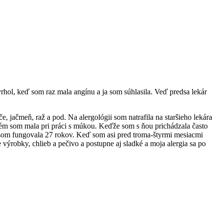
rhol, keď som raz mala angínu a ja som súhlasila. Veď predsa lekár
, jačmeň, raž a pod. Na alergológii som natrafila na staršieho lekára
oblém som mala pri práci s múkou. Keďže som s ňou prichádzala často
to som fungovala 27 rokov. Keď som asi pred troma-štyrmi mesiacmi
výrobky, chlieb a pečivo a postupne aj sladké a moja alergia sa po