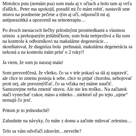
Motolicu psiu (nemám psa) som mala aj v očiach a bolo tam aj veľa
ďalších.. Peter ma upokojil, poradil mi čo mám robiť, nastavili sme
stravu na posilnenie pečene a tým aj očí, odporučil mi aj
antiparazitiká a upozornil na urinoterapiu…
Po dvoch mesiacoch liečby prírodnými prostriedkami a vlastnou
urinou a prekopaným jedálníčkom, som bola netrpezlivá a šla som
na kontrolu k odborníkovi na makulárne degenerácie…
skonštatoval, že diagnóza bola prehnaná, makulárna degenerácia sa
nekoná a na kontrolu mám prísť o 2 roky!!
Ja viem, že som ju naozaj mala!
Som presvedčená, že všetko, čo sa v tele pokazí sa dá aj napraviť,
ale chce to zmenu postoja k sebe, chce to prijať chorobu, nebojovať
proti nej, ale porozmýšľať, čo sa vďaka nej máme naučiť.
Samozrejme treba zmeniť stravu. Ale nie len trošku.. Na začiatok
stačí vynechať cukor, mäso a mlieko…niektorí už po tejto „ujme“
nemajú čo jesť.
Pritom je to jednoduché!
Zabudnite na návyky, čo máte z domu a začnite milovať zeleninu…
Telo sa vám odvďačí zdravím…neveríte?