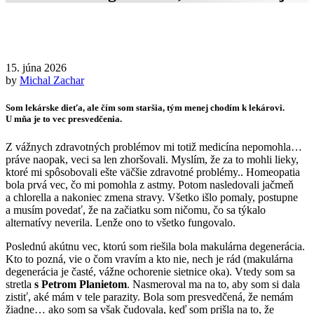
15. júna 2026
by
Michal Zachar
Som lekárske dieťa, ale čím som staršia, tým menej chodím k lekárovi.
U mňa je to vec presvedčenia.
Z vážnych zdravotných problémov mi totiž medicína nepomohla…
práve naopak, veci sa len zhoršovali. Myslím, že za to mohli lieky,
ktoré mi spôsobovali ešte väčšie zdravotné problémy.. Homeopatia
bola prvá vec, čo mi pomohla z astmy. Potom nasledovali jačmeň
a chlorella a nakoniec zmena stravy. Všetko išlo pomaly, postupne
a musím povedať, že na začiatku som ničomu, čo sa týkalo
alternatívy neverila. Lenže ono to všetko fungovalo.
Poslednú akútnu vec, ktorú som riešila bola makulárna degenerácia.
Kto to pozná, vie o čom vravím a kto nie, nech je rád (makulárna
degenerácia je časté, vážne ochorenie sietnice oka). Vtedy som sa
stretla
s Petrom Planietom
. Nasmeroval ma na to, aby som si dala
zistiť, aké mám v tele parazity. Bola som presvedčená, že nemám
žiadne… ako som sa však čudovala, keď som prišla na to, že