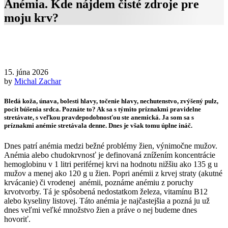
Anémia. Kde nájdem čisté zdroje pre
moju krv?
15. júna 2026
by
Michal Zachar
Bledá koža, únava, bolesti hlavy, točenie hlavy, nechutenstvo, zvýšený pulz,
pocit búšenia srdca. Poznáte to? Ak sa s týmito príznakmi pravidelne
stretávate, s veľkou pravdepodobnosťou ste anemická. Ja som sa s
príznakmi anémie stretávala denne. Dnes je však tomu úplne ináč.
Dnes patrí anémia medzi bežné problémy žien, výnimočne mužov.
Anémia alebo chudokrvnosť je definovaná znížením koncentrácie
hemoglobinu v 1 litri periférnej krvi na hodnotu nižšiu ako 135 g u
mužov a menej ako 120 g u žien. Popri anémii z krvej straty (akutné
krvácanie) či vrodenej anémii, poznáme anémiu z poruchy
krvotvorby. Tá je spôsobená nedostatkom železa, vitamínu B12
alebo kyseliny listovej. Táto anémia je najčastejšia a pozná ju už
dnes veľmi veľké množstvo žien a práve o nej budeme dnes
hovoriť.