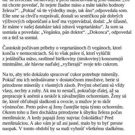
mi chcete povedať, že nejete žiadne mäso a máte takéto hodnoty
železa?“. „Pokiaľ sú tie výsledky moje, tak áno“,odpovedala som.
Ešte sme sa chvíľu rozprávali, dostali so sestričkou pár dobrých
výživových odporúčaní a keď ma vyprevádzal, dodal: „Je úžasné,
že máme v našej databáze takú zdravú vegetariánku“. Ja som sa
usmiala a povedala: „Vegánku, pán doktor“. „Dokonca“, odpovedal
on a tiež sa usmial.
Častokrát počúvam príbehy o vegetariánoch či vegánoch, ktorí
končia v nemocniciach. Sú to však práve tí, ktorí vylúčili
z jedálnička mäso, rastlinné bielkoviny (strukoviny) konzumujú
minimálne, ale hlavne naďalej „vyžierajú“ svoje telo cukrom.
Na to, aby telo dokázalo spracovať cukor potrebuje minerály.
Pokiaľ mu ich nedodávame v dostatočnom množstve, berie si
prirodzene minerály z vlastných zásob. Prvými obeťami sú vždy
vlasy, nechty a zuby. Ak mu to nestačí, pokračuje ďalej, až sa
prepracuje k anémii a neskôr k závažnejším ochoreniam. Ženy sú
tie, ktoré obľubujú sladkosti a ovocie, u mužov je to skôr
výnimočne. Preto práve aj ženy častejšie trpia týmto ochorením.
Okrem toho u žien dochádza prirodzene k úbytku železa počas
menštruácie. A kedy papajú ženy najviac čokoládku? Pred
menštruáciou. A ako vám je už asi jasné, malo by to byť presne
naopak. V tomto období by sa mali vyhnúť všetkému sladkému.