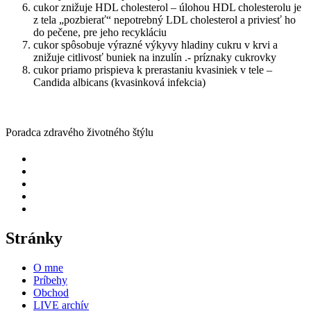
cukor znižuje HDL cholesterol – úlohou HDL cholesterolu je
z tela „pozbierať“ nepotrebný LDL cholesterol a priviesť ho
do pečene, pre jeho recykláciu
cukor spôsobuje výrazné výkyvy hladiny cukru v krvi a
znižuje citlivosť buniek na inzulín .- príznaky cukrovky
cukor priamo prispieva k prerastaniu kvasiniek v tele –
Candida albicans (kvasinková infekcia)
Poradca zdravého životného štýlu
Stránky
O mne
Príbehy
Obchod
LIVE archív