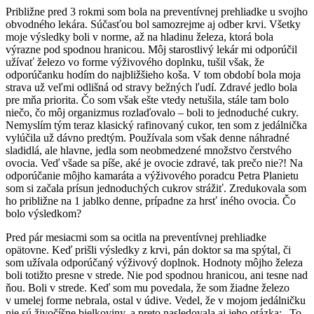
Približne pred 3 rokmi som bola na preventívnej prehliadke u svojho
obvodného lekára. Súčasťou bol samozrejme aj odber krvi. Všetky
moje výsledky boli v norme, až na hladinu železa, ktorá bola
výrazne pod spodnou hranicou. Môj starostlivý lekár mi odporúčil
užívať železo vo forme výživového doplnku, tušil však, že
odporúčanku hodím do najbližšieho koša. V tom období bola moja
strava už veľmi odlišná od stravy bežných ľudí. Zdravé jedlo bola
pre mňa priorita. Čo som však ešte vtedy netušila, stále tam bolo
niečo, čo môj organizmus rozlaďovalo – boli to jednoduché cukry.
Nemyslím tým teraz klasický rafinovaný cukor, ten som z jedálnička
vylúčila už dávno predtým. Používala som však denne náhradné
sladidlá, ale hlavne, jedla som neobmedzené množstvo čerstvého
ovocia. Veď všade sa píše, aké je ovocie zdravé, tak prečo nie?! Na
odporúčanie môjho kamaráta a výživového poradcu Petra Planietu
som si začala prísun jednoduchých cukrov strážiť. Zredukovala som
ho približne na 1 jablko denne, prípadne za hrsť iného ovocia. Čo
bolo výsledkom?
Pred pár mesiacmi som sa ocitla na preventívnej prehliadke
opätovne. Keď prišli výsledky z krvi, pán doktor sa ma spýtal, či
som užívala odporúčaný výživový doplnok. Hodnoty môjho železa
boli totižto presne v strede. Nie pod spodnou hranicou, ani tesne nad
ňou. Boli v strede. Keď som mu povedala, že som žiadne železo
v umelej forme nebrala, ostal v údive. Vedel, že v mojom jedálničku
nie sú živočíšne bielkoviny, a preto nasledovala aj jeho otázka: „To