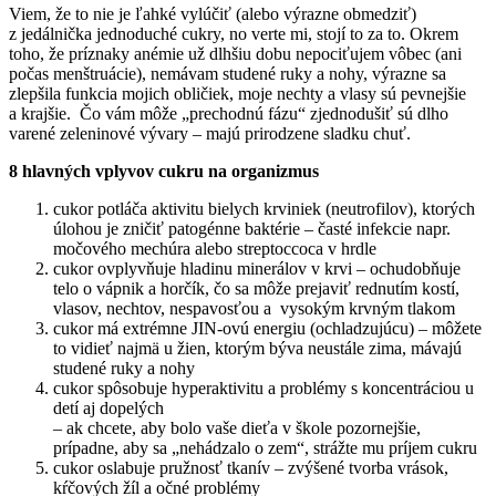
Viem, že to nie je ľahké vylúčiť (alebo výrazne obmedziť)
z jedálnička jednoduché cukry, no verte mi, stojí to za to. Okrem
toho, že príznaky anémie už dlhšiu dobu nepociťujem vôbec (ani
počas menštruácie), nemávam studené ruky a nohy, výrazne sa
zlepšila funkcia mojich obličiek, moje nechty a vlasy sú pevnejšie
a krajšie. Čo vám môže „prechodnú fázu“ zjednodušiť sú dlho
varené zeleninové vývary – majú prirodzene sladku chuť.
8 hlavných vplyvov cukru na organizmus
cukor potláča aktivitu bielych krviniek (neutrofilov), ktorých
úlohou je zničiť patogénne baktérie – časté infekcie napr.
močového mechúra alebo streptoccoca v hrdle
cukor ovplyvňuje hladinu minerálov v krvi – ochudobňuje
telo o vápnik a horčík, čo sa môže prejaviť rednutím kostí,
vlasov, nechtov, nespavosťou a vysokým krvným tlakom
cukor má extrémne JIN-ovú energiu (ochladzujúcu) – môžete
to vidieť najmä u žien, ktorým býva neustále zima, mávajú
studené ruky a nohy
cukor spôsobuje hyperaktivitu a problémy s koncentráciou u
detí aj dopelých
– ak chcete, aby bolo vaše dieťa v škole pozornejšie,
prípadne, aby sa „nehádzalo o zem“, strážte mu príjem cukru
cukor oslabuje pružnosť tkanív – zvýšené tvorba vrások,
kŕčových žíl a očné problémy