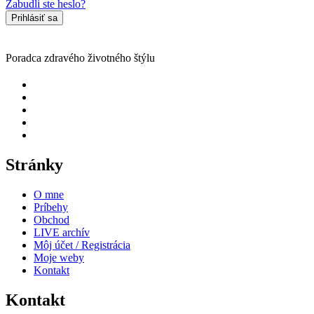
Zabudli ste heslo?
Prihlásiť sa
Poradca zdravého životného štýlu
Stránky
O mne
Príbehy
Obchod
LIVE archív
Môj účet / Registrácia
Moje weby
Kontakt
Kontakt